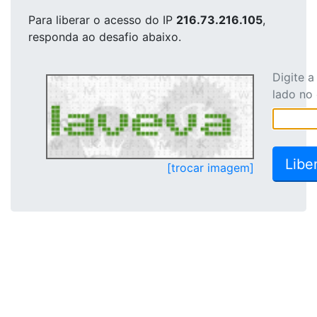
Para liberar o acesso
do IP
216.73.216.105
,
responda ao desafio abaixo.
Digite 
lado no
[trocar imagem]