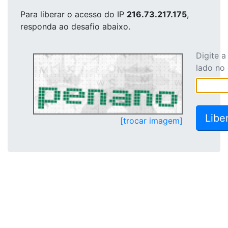
Para liberar o acesso
do IP
216.73.217.175
,
responda ao desafio abaixo.
Digite 
lado no
[trocar imagem]